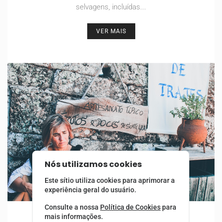
selvagens, incluídas...
VER MAIS
Nós utilizamos cookies
Este sítio utiliza cookies para aprimorar a
experiência geral do usuário.
Consulte a nossa
Política de Cookies
para
Aldeias Perdidas 4x4
mais informações.