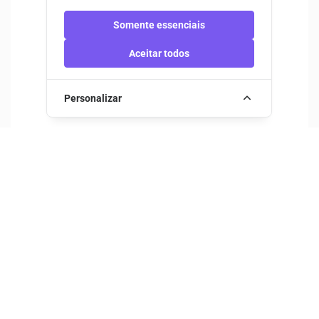
A bordo de uma viatura 4x4, levamos-te a
Somente essenciais
conhecer as melhores paisagens da Serra do
Aceitar todos
Alvão, as aldeia...
VER MAIS
Personalizar