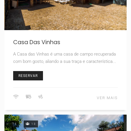
Casa Das Vinhas
A Casa das Vinhas é uma casa de campo recuperada
com bom gosto, aliando a sua traça e característica...
RESERVAR
VER MAIS
T5
13