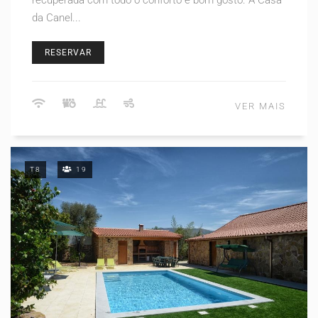
recuperada com todo o conforto e bom gosto. A Casa
da Canel...
RESERVAR
VER MAIS
T8
19