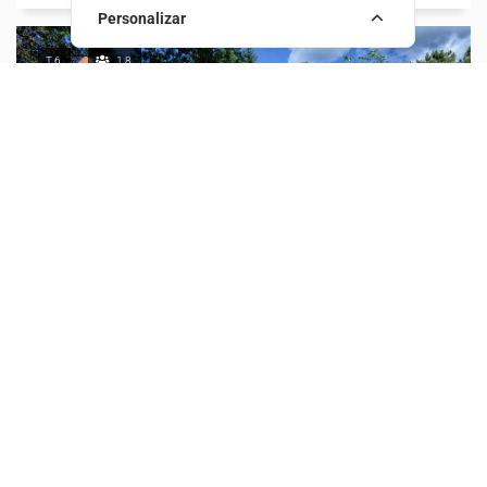
Personalizar
T6
18
Casa Da Boavista
A Casa da Boavista é uma casa recuperada e está
inserida num contexto rural-urbano, pela sua proximi...