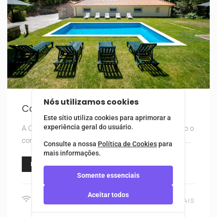
Nós utilizamos cookies
Casa Do Pioledo
Este sítio utiliza cookies para aprimorar a
experiência geral do usuário.
A Casa do Pioledo é uma casa recuperada com todo o
conforto e bom gosto, mantendo a sua traça e cara...
Consulte a nossa
Política de Cookies
para
mais informações.
RESERVAR
Somente essenciais
Aceitar todos
VER MAIS