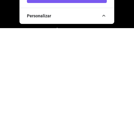
914880608
Personalizar
Custo de chamada nacional
937467950
Custo de chamada nacional
info@cameliasdebasto.com
INFORMAÇÃO
Início
Sobre Nós
Propriedades
Sugestões
Atividades
Contactos
Termos e Condições
Política de Privacidade