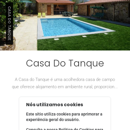
CASA DO TANQUE
Casa Do Tanque
A Casa do Tanque é uma acolhedora casa de campo
que oferece alojamento em ambiente rural, proporcion...
Nós utilizamos cookies
VER MAIS
Este sítio utiliza cookies para aprimorar a
experiência geral do usuário.
Consulte a nossa
Política de Cookies
para