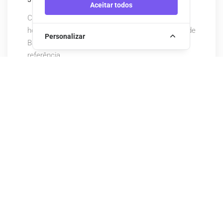
Aceitar todos
Camélias de Basto - Turismo Rural é um projecto
hoteleiro, implementado no Concelho de Celorico de
Personalizar
Basto, que pretende consolidar uma posição de
referência.
MAIS RECENTES
Serra do Marão
Parque Natural do Alvão (Fisgas de Ermelo)
Senhora da Graça
Castelo de Guimarães