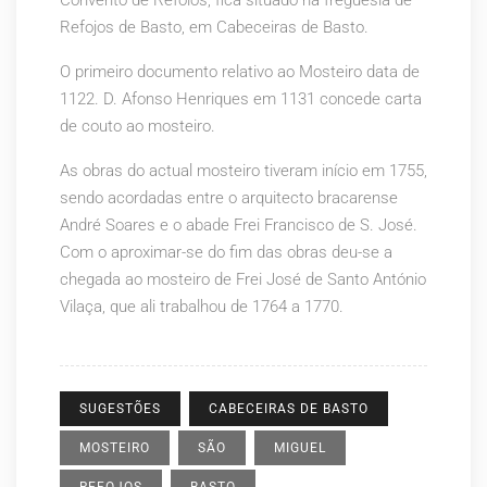
Convento de Refóios, fica situado na freguesia de
Refojos de Basto, em Cabeceiras de Basto.
O primeiro documento relativo ao Mosteiro data de
1122. D. Afonso Henriques em 1131 concede carta
de couto ao mosteiro.
As obras do actual mosteiro tiveram início em 1755,
sendo acordadas entre o arquitecto bracarense
André Soares e o abade Frei Francisco de S. José.
Com o aproximar-se do fim das obras deu-se a
chegada ao mosteiro de Frei José de Santo António
Vilaça, que ali trabalhou de 1764 a 1770.
SUGESTÕES
CABECEIRAS DE BASTO
MOSTEIRO
SÃO
MIGUEL