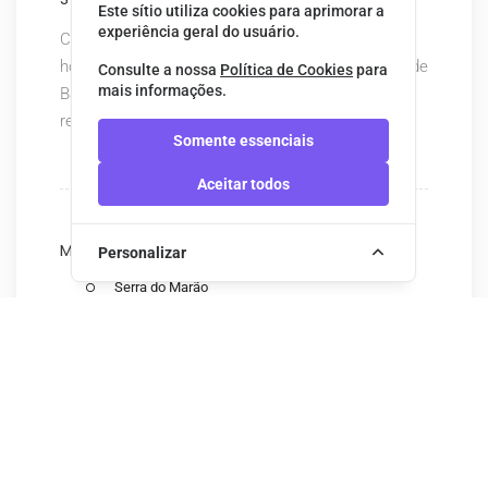
Este sítio utiliza cookies para aprimorar a
experiência geral do usuário.
Camélias de Basto - Turismo Rural é um projecto
hoteleiro, implementado no Concelho de Celorico de
Consulte a nossa
Política de Cookies
para
mais informações.
Basto, que pretende consolidar uma posição de
referência.
Somente essenciais
Aceitar todos
MAIS RECENTES
Personalizar
Serra do Marão
Parque Natural do Alvão (Fisgas de Ermelo)
Senhora da Graça
Castelo de Guimarães